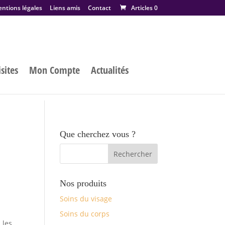
ntions légales
Liens amis
Contact
Articles 0
sites
Mon Compte
Actualités
Que cherchez vous ?
Nos produits
Soins du visage
Soins du corps
 les