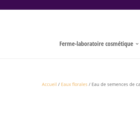
[googlec0225e2d02fd99a0.html]
Ferme-laboratoire cosmétique
Accueil
/
Eaux florales
/ Eau de semences de ca