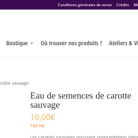
Conditions générales de vente
Crédits
Me
Boutique
Où trouver nos produits ?
Ateliers & Vi
rotte sauvage
Eau de semences de carotte
sauvage
10,00
€
100 mL
Les carottes sauvages poussent spontanément dans