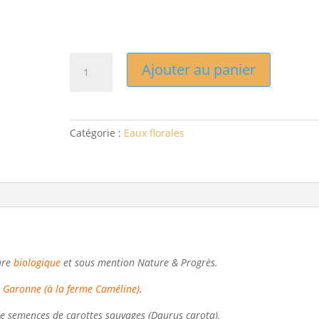
quantité
Ajouter au panier
de
Eau
de
semences
Catégorie :
Eaux florales
de
carotte
sauvage
ture
biologique
et sous mention Nature & Progrès.
 Garonne (à la ferme Caméline)
.
 de semences de carottes sauvages (Daurus carota).