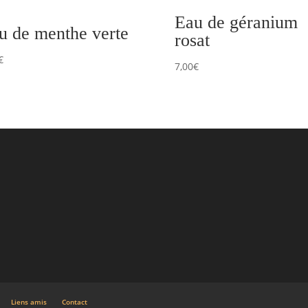
Eau de géranium
u de menthe verte
rosat
€
7,00
€
Liens amis
Contact