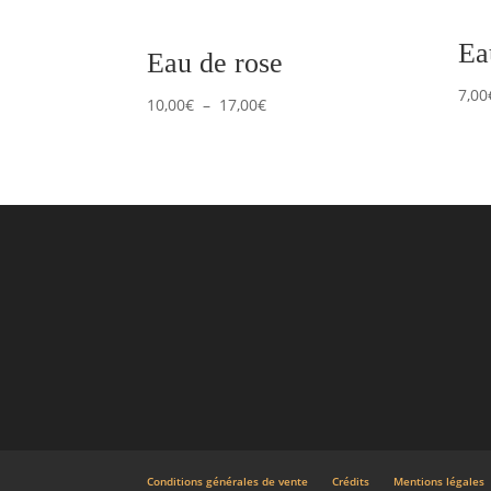
Ea
Eau de rose
7,00
Plage
10,00
€
–
17,00
€
de
prix :
10,00€
à
17,00€
Conditions générales de vente
Crédits
Mentions légales