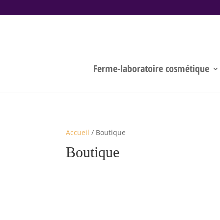
[googlec0225e2d02fd99a0.html]
Ferme-laboratoire cosmétique
Accueil
/ Boutique
Boutique